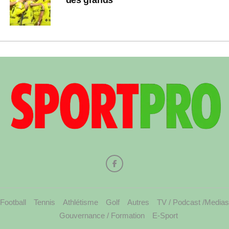
Football
Tennis
Athlétisme
Golf
Autres
TV / Podcast /Medias
Gouvernance / Formation
E-Sport