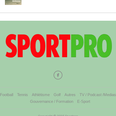
Football
Tennis
Athlétisme
Golf
Autres
TV / Podcast /Medias
Gouvernance / Formation
E-Sport