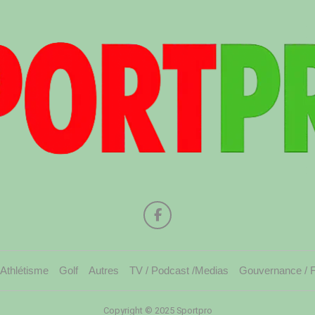
Athlétisme
Golf
Autres
TV / Podcast /Medias
Gouvernance / 
Copyright © 2025 Sportpro