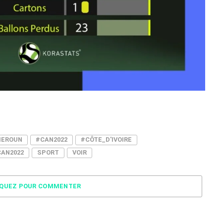
EROUN
#CAN2022
#CÔTE_D'IVOIRE
CAN2022
SPORT
VOIR
IQUEZ POUR COMMENTER