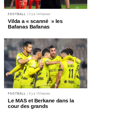
/ il y a 14 heures
FOOTBALL
Vilda a « scanné » les
Bafanas Bafanas
/ il y a 15 heures
FOOTBALL
Le MAS et Berkane dans la
cour des grands