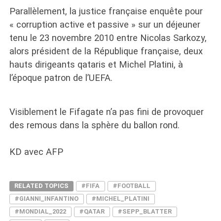
Parallèlement, la justice française enquête pour
« corruption active et passive » sur un déjeuner
tenu le 23 novembre 2010 entre Nicolas Sarkozy,
alors président de la République française, deux
hauts dirigeants qataris et Michel Platini, à
l’époque patron de l’UEFA.
Visiblement le Fifagate n’a pas fini de provoquer
des remous dans la sphère du ballon rond.
KD avec AFP
RELATED TOPICS
#FIFA
#FOOTBALL
#GIANNI_INFANTINO
#MICHEL_PLATINI
#MONDIAL_2022
#QATAR
#SEPP_BLATTER