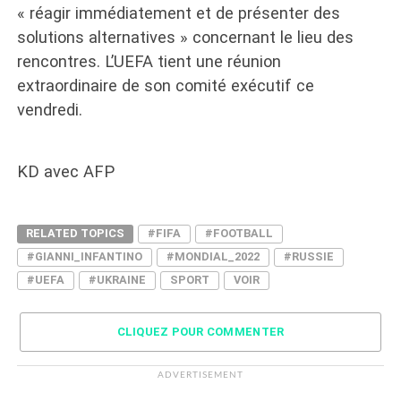
« réagir immédiatement et de présenter des
solutions alternatives » concernant le lieu des
rencontres. L’UEFA tient une réunion
extraordinaire de son comité exécutif ce
vendredi.
KD avec AFP
RELATED TOPICS
#FIFA
#FOOTBALL
#GIANNI_INFANTINO
#MONDIAL_2022
#RUSSIE
#UEFA
#UKRAINE
SPORT
VOIR
CLIQUEZ POUR COMMENTER
ADVERTISEMENT