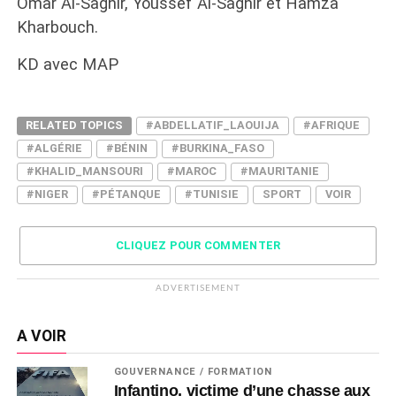
Omar Al-Saghir, Youssef Al-Saghir et Hamza
Kharbouch.
KD avec MAP
RELATED TOPICS
#ABDELLATIF_LAOUIJA
#AFRIQUE
#ALGÉRIE
#BÉNIN
#BURKINA_FASO
#KHALID_MANSOURI
#MAROC
#MAURITANIE
#NIGER
#PÉTANQUE
#TUNISIE
SPORT
VOIR
CLIQUEZ POUR COMMENTER
ADVERTISEMENT
A VOIR
GOUVERNANCE / FORMATION
Infantino, victime d’une chasse aux