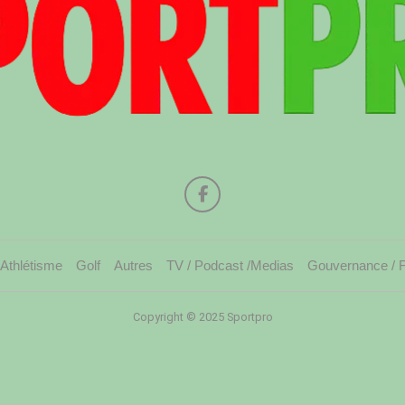
Athlétisme
Golf
Autres
TV / Podcast /Medias
Gouvernance / 
Copyright © 2025 Sportpro