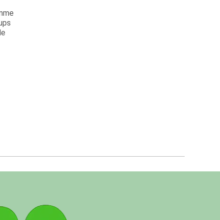
amme
tups
le