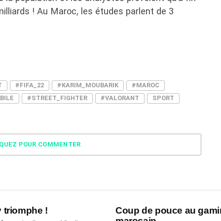
milliards ! Au Maroc, les études parlent de 3
T
#FIFA_22
#KARIM_MOUBARIK
#MAROC
BILE
#STREET_FIGHTER
#VALORANT
SPORT
IQUEZ POUR COMMENTER
ty triomphe !
Coup de pouce au gami
marocain