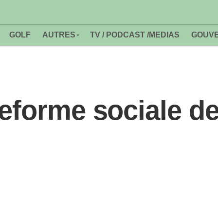
GOLF
AUTRES
TV / PODCAST /MEDIAS
GOUVE
teforme sociale d