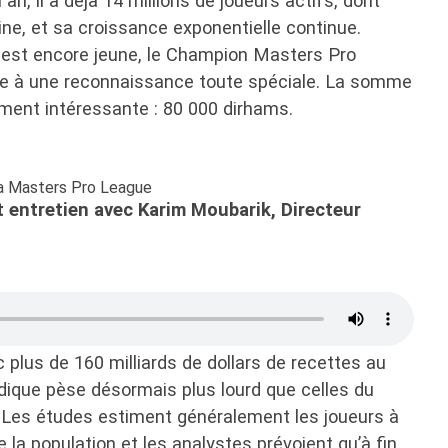
n an, il a déjà 14 millions de joueurs actifs, dont
, et sa croissance exponentielle continue.
est encore jeune, le Champion Masters Pro
dre à une reconnaissance toute spéciale. La somme
ement intéressante : 80 000 dirhams.
 la Masters Pro League
t entretien avec Karim Moubarik, Directeur
 plus de 160 milliards de dollars de recettes au
ludique pèse désormais plus lourd que celles du
 Les études estiment généralement les joueurs à
 de la population et les analystes prévoient qu’à fin