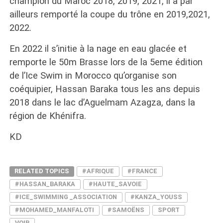
champion du Maroc 2018, 2019, 2021, il a par
ailleurs remporté la coupe du trône en 2019,2021,
2022.
En 2022 il s’initie à la nage en eau glacée et
remporte le 50m Brasse lors de la 5eme édition
de l’Ice Swim in Morocco qu’organise son
coéquipier, Hassan Baraka tous les ans depuis
2018 dans le lac d’Aguelmam Azagza, dans la
région de Khénifra.
KD
RELATED TOPICS
#AFRIQUE
#FRANCE
#HASSAN_BARAKA
#HAUTE_SAVOIE
#ICE_SWIMMING _ASSOCIATION
#KANZA_YOUSS
#MOHAMED_MANFALOTI
#SAMOËNS
SPORT
VOIR