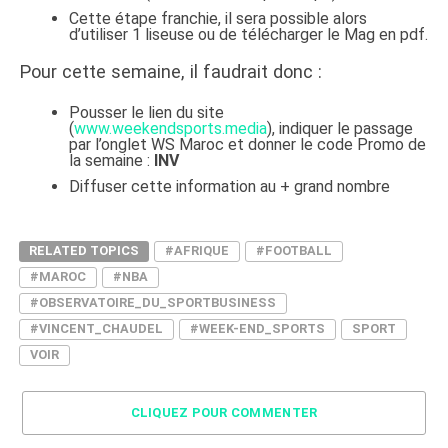
Cette étape franchie, il sera possible alors
d’utiliser 1 liseuse ou de télécharger le Mag en pdf.
Pour cette semaine, il faudrait donc :
Pousser le lien du site
(
www.weekendsports.media
), indiquer le passage
par l’onglet WS Maroc et donner le code Promo de
la semaine :
INV
Diffuser cette information au + grand nombre
RELATED TOPICS
#AFRIQUE
#FOOTBALL
#MAROC
#NBA
#OBSERVATOIRE_DU_SPORTBUSINESS
#VINCENT_CHAUDEL
#WEEK-END_SPORTS
SPORT
VOIR
CLIQUEZ POUR COMMENTER