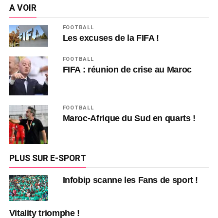
A VOIR
FOOTBALL
Les excuses de la FIFA !
FOOTBALL
FIFA : réunion de crise au Maroc
FOOTBALL
Maroc-Afrique du Sud en quarts !
PLUS SUR E-SPORT
Infobip scanne les Fans de sport !
Vitality triomphe !