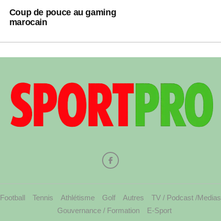
Coup de pouce au gaming
marocain
Football
Tennis
Athlétisme
Golf
Autres
TV / Podcast /Medias
Gouvernance / Formation
E-Sport