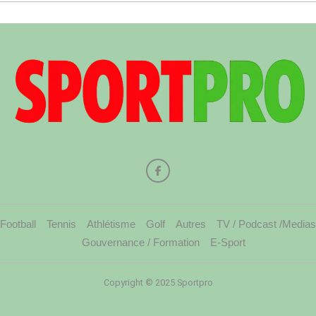
Football
Tennis
Athlétisme
Golf
Autres
TV / Podcast /Medias
Gouvernance / Formation
E-Sport
Copyright © 2025 Sportpro