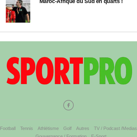
Maroc-Afrique du Sud en quarts !
Football
Tennis
Athlétisme
Golf
Autres
TV / Podcast /Medias
Gouvernance / Formation
E-Sport