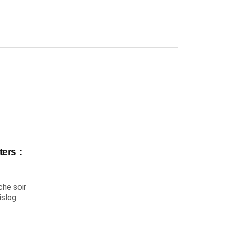
ers :
he soir
islog