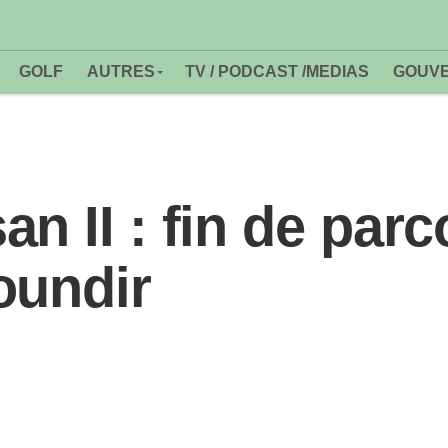
GOLF
AUTRES
TV / PODCAST /MEDIAS
GOUVE
n II : fin de par
oundir