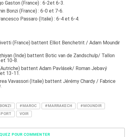
o Gaston (France) : 6-2et 6-3.
n Bonzi (France) : 6-0 et 7-6.
ancesco Passaro (Italie) : 6-4 et 6-4.
vetti (France) battent Elliot Benchetrit / Adam Moundir
hiyan (Inde) battent Botic van de Zandschulp/ Tallon
 et 10-8.
 (Autriche) battent Adam Pavlásek/ Roman Jebavý
 et 13-11.
rea Vavassori (Italie) battent Jérémy Chardy / Fabrice
.
BONZI
#MAROC
#MARRAKECH
#MOUNDIR
SPORT
VOIR
IQUEZ POUR COMMENTER