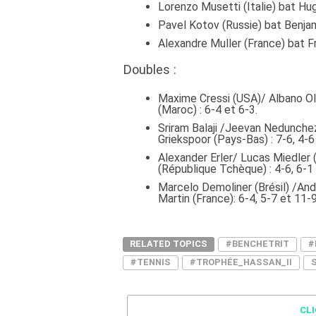
Lorenzo Musetti (Italie) bat Hug
Pavel Kotov (Russie) bat Benjami
Alexandre Muller (France) bat Fr
Doubles :
Maxime Cressi (USA)/ Albano Oli
(Maroc) : 6-4 et 6-3.
Sriram Balaji /Jeevan Nedunchez
Griekspoor (Pays-Bas) : 7-6, 4-6
Alexander Erler/ Lucas Miedler
(République Tchèque) : 4-6, 6-1
Marcelo Demoliner (Brésil) /And
Martin (France): 6-4, 5-7 et 11-9
RELATED TOPICS
#BENCHETRIT
#
#TENNIS
#TROPHÉE_HASSAN_II
CL