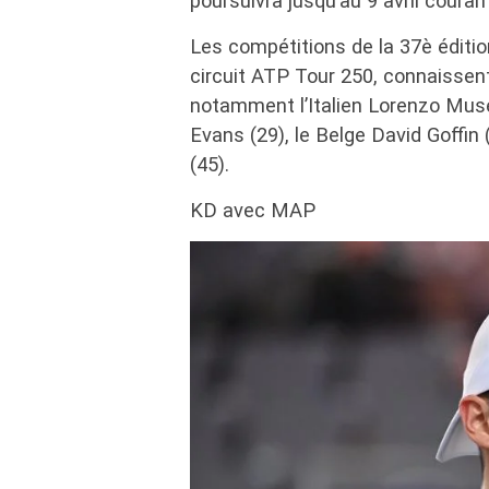
poursuivra jusqu’au 9 avril couran
Les compétitions de la 37è éditio
circuit ATP Tour 250, connaissent
notamment l’Italien Lorenzo Muset
Evans (29), le Belge David Goffin 
(45).
KD avec MAP