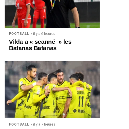
/ il y a 6 heures
FOOTBALL
Vilda a « scanné » les
Bafanas Bafanas
/ il y a 7 heures
FOOTBALL