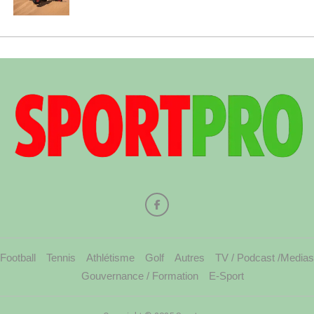
Football
Tennis
Athlétisme
Golf
Autres
TV / Podcast /Medias
Gouvernance / Formation
E-Sport