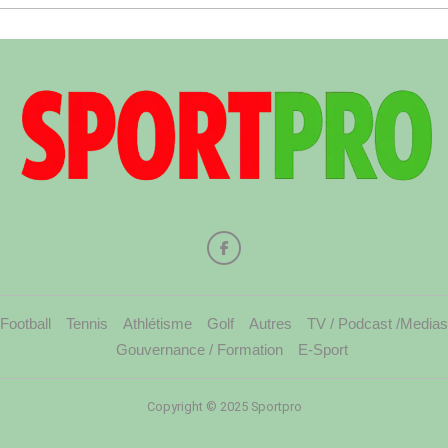
Football
Tennis
Athlétisme
Golf
Autres
TV / Podcast /Medias
Gouvernance / Formation
E-Sport
Copyright © 2025 Sportpro