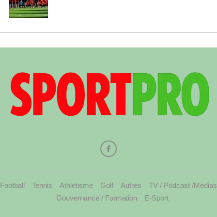
Football
Tennis
Athlétisme
Golf
Autres
TV / Podcast /Medias
Gouvernance / Formation
E-Sport