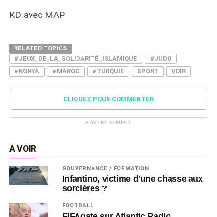
KD avec MAP
RELATED TOPICS
#JEUX_DE_LA_SOLIDARITÉ_ISLAMIQUE
#JUDO
#KONYA
#MAROC
#TURQUIE
SPORT
VOIR
CLIQUEZ POUR COMMENTER
ADVERTISEMENT
A VOIR
GOUVERNANCE / FORMATION
Infantino, victime d’une chasse aux
sorcières ?
FOOTBALL
FIFAgate sur Atlantic Radio