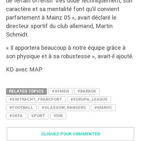
de terrain offensif très doué techniquement, son
caractère et sa mentalité font qu’il convient
parfaitement à Mainz 05 », avait déclaré le
directeur sportif du club allemand, Martin
Schmidt.
« Il apportera beaucoup à notre équipe grâce à
son physique et à sa robustesse », avait-il ajouté.
KD avec MAP
RELATED TOPICS
#AYMEN
#BARKOK
#EINTRACHT_FRANCFORT
#EUROPA_LEAGUE
#FOOTBALL
#GLASGOW_RANGERS
#MAROC
#UEFA
SPORT
VOIR
CLIQUEZ POUR COMMENTER