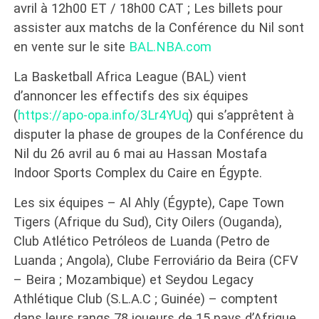
avril à 12h00 ET / 18h00 CAT ; Les billets pour
assister aux matchs de la Conférence du Nil sont
en vente sur le site
BAL.NBA.com
La Basketball Africa League (BAL) vient
d’annoncer les effectifs des six équipes
(
https://apo-opa.info/3Lr4YUq
) qui s’apprêtent à
disputer la phase de groupes de la Conférence du
Nil du 26 avril au 6 mai au Hassan Mostafa
Indoor Sports Complex du Caire en Égypte.
Les six équipes – Al Ahly (Égypte), Cape Town
Tigers (Afrique du Sud), City Oilers (Ouganda),
Club Atlético Petróleos de Luanda (Petro de
Luanda ; Angola), Clube Ferroviário da Beira (CFV
– Beira ; Mozambique) et Seydou Legacy
Athlétique Club (S.L.A.C ; Guinée) – comptent
dans leurs rangs 78 joueurs de 15 pays d’Afrique,