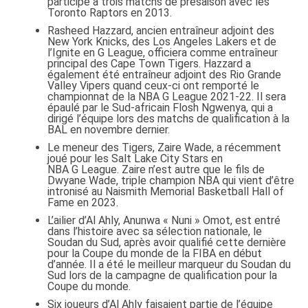
participé à trois matchs de présaison avec les
Toronto Raptors en 2013.
Rasheed Hazzard, ancien entraîneur adjoint des
New York Knicks, des Los Angeles Lakers et de
l’Ignite en G League, officiera comme entraîneur
principal des Cape Town Tigers. Hazzard a
également été entraîneur adjoint des Rio Grande
Valley Vipers quand ceux-ci ont remporté le
championnat de la NBA G League 2021-22. Il sera
épaulé par le Sud-africain Flosh Ngwenya, qui a
dirigé l’équipe lors des matchs de qualification à la
BAL en novembre dernier.
Le meneur des Tigers, Zaire Wade, a récemment
joué pour les Salt Lake City Stars en
NBA G League. Zaire n’est autre que le fils de
Dwyane Wade, triple champion NBA qui vient d’être
intronisé au Naismith Memorial Basketball Hall of
Fame en 2023.
L’ailier d’Al Ahly, Anunwa « Nuni » Omot, est entré
dans l’histoire avec sa sélection nationale, le
Soudan du Sud, après avoir qualifié cette dernière
pour la Coupe du monde de la FIBA en début
d’année. Il a été le meilleur marqueur du Soudan du
Sud lors de la campagne de qualification pour la
Coupe du monde.
Six joueurs d’Al Ahly faisaient partie de l’équipe