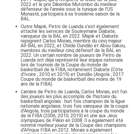
2022 et le prix Dikembe Mutombo du meilleur
défenseur de l’année sous la tunique de l’US
Monastir, participera à sa troisième saison de la
BAL.
Outre Majok, Petro de Luanda s’est également
attaché les services de Souleymane Diabate,
vainqueur de la BAL en 2022. Majok et Diabate
rejoignent Carlos Morais, membre du cinq majeur
All-BAL en 2022, et Childe Dundão et Abou Gakou,
membres du meilleur cinq défensif de la BAL en
2022. Un certain nombre de joueurs de Petro de
Luanda ont déjà représenté leur équipe nationale
lors de tournois de la Coupe du monde de
basketball de la FIBA, notamment Diabate (Côte
d’Ivoire ; 2010 et 2019) et Dundão (Angola ; 2017
Coupe du monde de basketball des moins de 19
ans de la FIBA).
L’arrière de Petro de Luanda, Carlos Morais, est l’un
des joueurs les plus accomplis de l’histoire du
basketball angolais : huit fois champion de la ligue
nationale angolaise, trois fois vainqueur de la coupe
d’Angola, trois participations à la coupe du monde
de la FIBA (2006, 2010, 2019) et une aux Jeux
olympiques de Pékin en 2008. Il a également été
nommé meilleur joueur de la Coupe des champions
d’Afrique FIBA en 2012. Morais a également