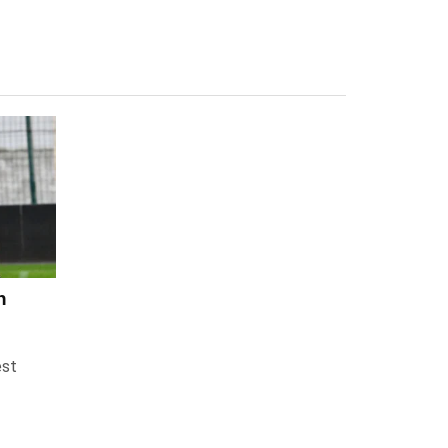
n
est