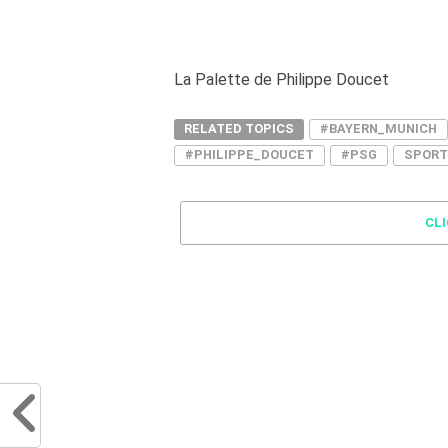
La Palette de Philippe Doucet
RELATED TOPICS
#BAYERN_MUNICH
#PHILIPPE_DOUCET
#PSG
SPORT
CL