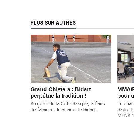
PLUS SUR AUTRES
Grand Chistera : Bidart
MMA/P
perpétue la tradition !
pour u
Au cœur de la Côte Basque, à flanc
Le cham
de falaises, le village de Bidart...
Badredd
MENA 10