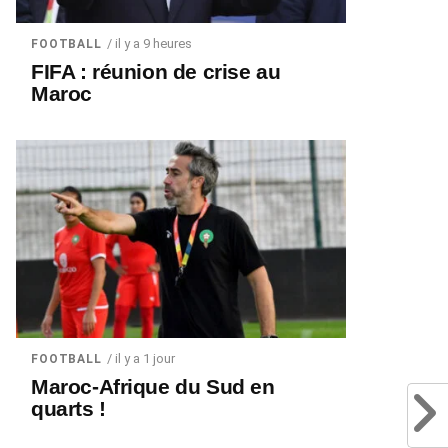
/ il y a 9 heures
FOOTBALL
FIFA : réunion de crise au
Maroc
/ il y a 1 jour
FOOTBALL
Maroc-Afrique du Sud en
quarts !