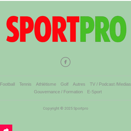
Football
Tennis
Athlétisme
Golf
Autres
TV / Podcast /Medias
Gouvernance / Formation
E-Sport
Copyright © 2025 Sportpro