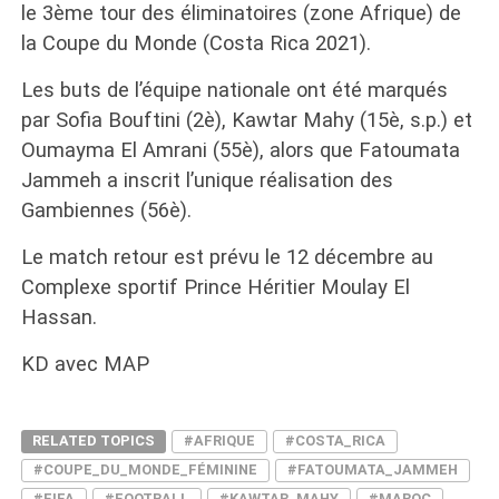
le 3ème tour des éliminatoires (zone Afrique) de
la Coupe du Monde (Costa Rica 2021).
Les buts de l’équipe nationale ont été marqués
par Sofia Bouftini (2è), Kawtar Mahy (15è, s.p.) et
Oumayma El Amrani (55è), alors que Fatoumata
Jammeh a inscrit l’unique réalisation des
Gambiennes (56è).
Le match retour est prévu le 12 décembre au
Complexe sportif Prince Héritier Moulay El
Hassan.
KD avec MAP
RELATED TOPICS
#AFRIQUE
#COSTA_RICA
#COUPE_DU_MONDE_FÉMININE
#FATOUMATA_JAMMEH
#FIFA
#FOOTBALL
#KAWTAR_MAHY
#MAROC