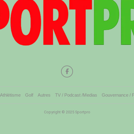
Athlétisme
Golf
Autres
TV / Podcast /Medias
Gouvernance / 
Copyright © 2025 Sportpro