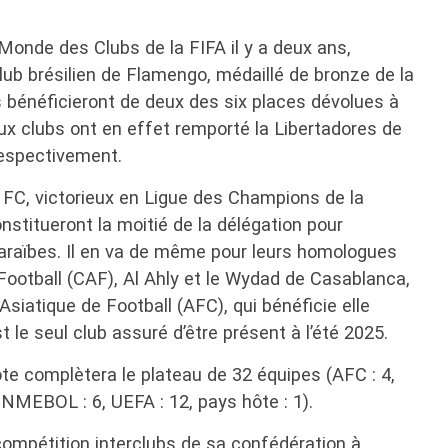
Monde des Clubs de la FIFA il y a deux ans,
ub brésilien de Flamengo, médaillé de bronze de la
ls bénéficieront de deux des six places dévolues à
 clubs ont en effet remporté la Libertadores de
espectivement.
 FC, victorieux en Ligue des Champions de la
titueront la moitié de la délégation pour
Caraïbes. Il en va de même pour leurs homologues
Football (CAF), Al Ahly et le Wydad de Casablanca,
siatique de Football (AFC), qui bénéficie elle
t le seul club assuré d’être présent à l’été 2025.
te complètera le plateau de 32 équipes (AFC : 4,
ONMEBOL : 6, UEFA : 12, pays hôte : 1).
 compétition interclubs de sa confédération à