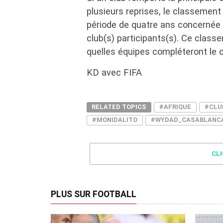
plusieurs reprises, le classement
période de quatre ans concernée s
club(s) participants(s). Ce class
quelles équipes compléteront le c
KD avec FIFA
RELATED TOPICS
#AFRIQUE
#CLU
#MONIDALITO
#WYDAD_CASABLANC
CL
PLUS SUR FOOTBALL