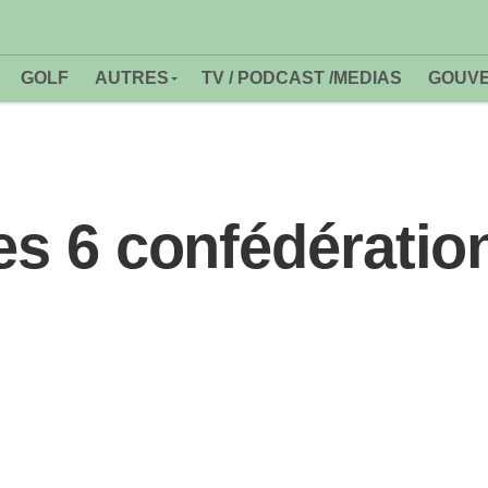
GOLF
AUTRES
TV / PODCAST /MEDIAS
GOUVE
les 6 confédératio