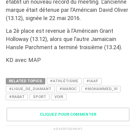
établit un nouveau record du meeting. L’ancienne
marque était détenue par l’Américain David Oliver
(13.12), signée le 22 mai 2016.
La 2è place est revenue à l’Américain Grant
Holloway (13.12), alors que l’autre Jamaïcain
Hansle Parchment a terminé troisième (13.24).
KD avec MAP
RELATED TOPICS
#ATHLÉTISME
#IAAF
#LIGUE_DE_DIAMANT
#MAROC
#MOHAMMED_VI
#RABAT
SPORT
VOIR
CLIQUEZ POUR COMMENTER
ADVERTISEMENT