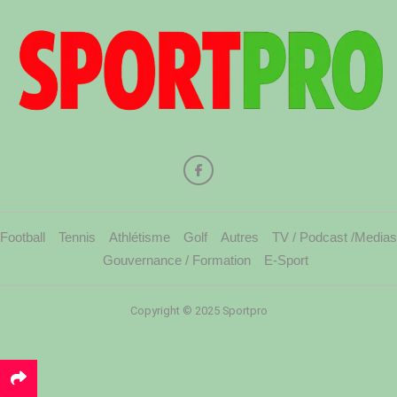
Football
Tennis
Athlétisme
Golf
Autres
TV / Podcast /Medias
Gouvernance / Formation
E-Sport
Copyright © 2025 Sportpro