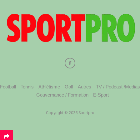
Football
Tennis
Athlétisme
Golf
Autres
TV / Podcast /Medias
Gouvernance / Formation
E-Sport
Copyright © 2025 Sportpro