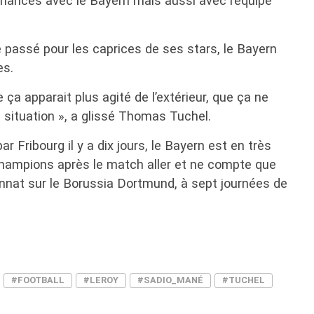
mances avec le Bayern mais aussi avec l’équipe
passé pour les caprices de ses stars, le Bayern
es.
 ça apparait plus agité de l’extérieur, que ça ne
 situation », a glissé Thomas Tuchel.
r Fribourg il y a dix jours, le Bayern est en très
hampions après le match aller et ne compte que
nat sur le Borussia Dortmund, à sept journées de
#FOOTBALL
#LEROY
#SADIO_MANÉ
#TUCHEL