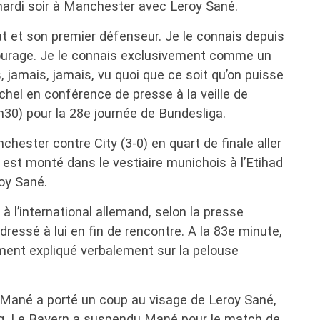
ardi soir à Manchester avec Leroy Sané.
at et son premier défenseur. Je le connais depuis
tourage. Je le connais exclusivement comme un
s, jamais, jamais, vu quoi que ce soit qu’on puisse
chel en conférence de presse à la veille de
30) pour la 28e journée de Bundesliga.
chester contre City (3-0) en quart de finale aller
 est monté dans le vestiaire munichois à l’Etihad
oy Sané.
à l’international allemand, selon la presse
adressé à lui en fin de rencontre. A la 83e minute,
ement expliqué verbalement sur la pelouse
 Mané a porté un coup au visage de Leroy Sané,
sang. Le Bayern a suspendu Mané pour le match de