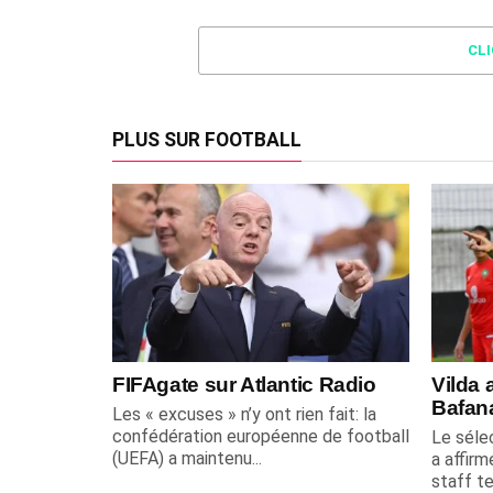
CL
PLUS SUR FOOTBALL
FIFAgate sur Atlantic Radio
Vilda 
Bafan
Les « excuses » n’y ont rien fait: la
confédération européenne de football
Le sélec
(UEFA) a maintenu...
a affirm
staff te