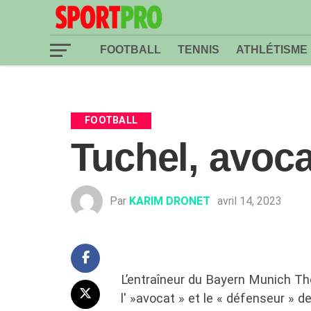
FOOTBALL
TENNIS
ATHLÉTISME
FOOTBALL
Tuchel, avoc
Par
KARIM DRONET
avril 14, 2023
L’entraîneur du Bayern Munich Tho
l' »avocat » et le « défenseur »