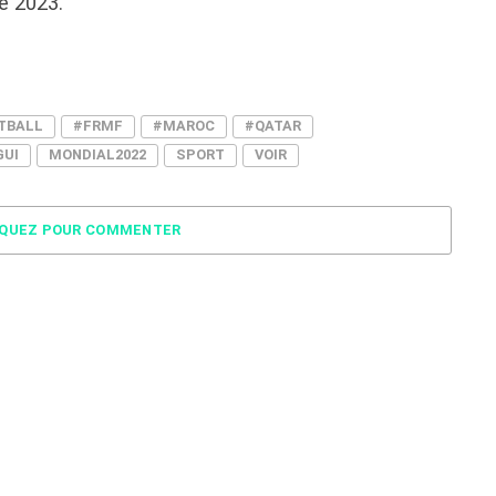
e 2023.
TBALL
#FRMF
#MAROC
#QATAR
GUI
MONDIAL2022
SPORT
VOIR
IQUEZ POUR COMMENTER