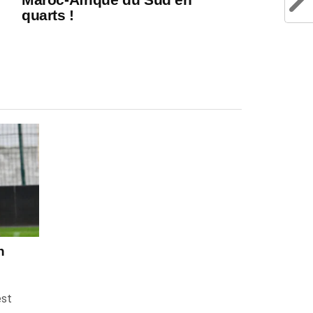
quarts !
n
est