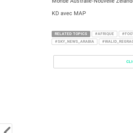
Monde Australie-Nouvelle Zéland
KD avec MAP
RELATED TOPICS
#AFRIQUE
#FOO
#SKY_NEWS_ARABIA
#WALID_REGRA
CL