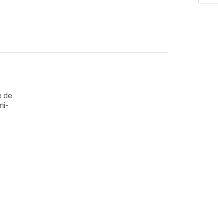
e de
mi-