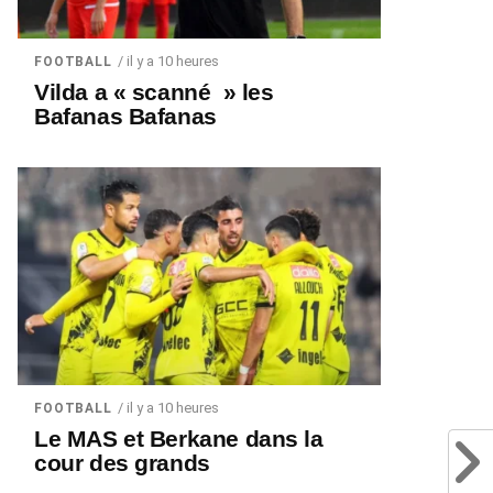
/ il y a 10 heures
FOOTBALL
Vilda a « scanné » les
Bafanas Bafanas
/ il y a 10 heures
FOOTBALL
Le MAS et Berkane dans la
cour des grands