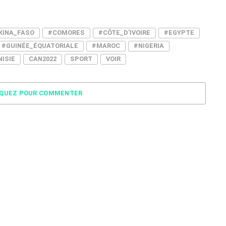
KINA_FASO
#COMORES
#CÔTE_D'IVOIRE
#EGYPTE
#GUINÉE_ÉQUATORIALE
#MAROC
#NIGERIA
ISIE
CAN2022
SPORT
VOIR
IQUEZ POUR COMMENTER