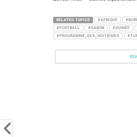
RELATED TOPICS
#AFRIQUE
#BUR
#FOOTBALL
#GABON
#GUINÉE
#PROGRAMME_DES_HUITIÈMES
#TUN
CL