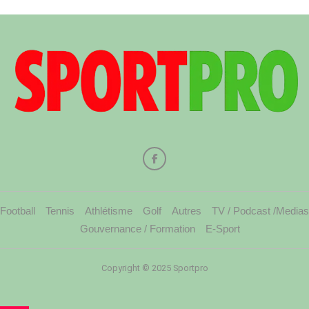
Football
Tennis
Athlétisme
Golf
Autres
TV / Podcast /Medias
Gouvernance / Formation
E-Sport
Copyright © 2025 Sportpro