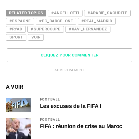
RELATED TOPICS
#ANCELLOTTI
#ARABIE_SAOUDITE
#ESPAGNE
#FC_BARCELONE
#REAL_MADRID
#RYAD
#SUPERCOUPE
#XAVI_HERNANDEZ
SPORT
VOIR
CLIQUEZ POUR COMMENTER
ADVERTISEMENT
A VOIR
FOOTBALL
Les excuses de la FIFA !
FOOTBALL
FIFA : réunion de crise au Maroc