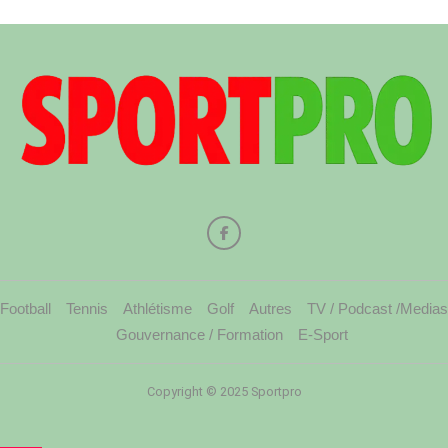
Football
Tennis
Athlétisme
Golf
Autres
TV / Podcast /Medias
Gouvernance / Formation
E-Sport
Copyright © 2025 Sportpro