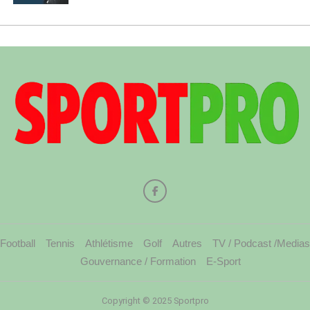
Football
Tennis
Athlétisme
Golf
Autres
TV / Podcast /Medias
Gouvernance / Formation
E-Sport
Copyright © 2025 Sportpro