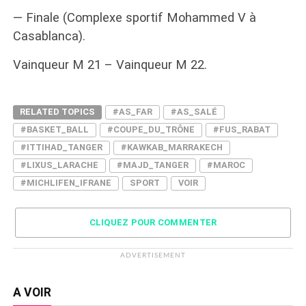
— Finale (Complexe sportif Mohammed V à
Casablanca).
Vainqueur M 21 – Vainqueur M 22.
RELATED TOPICS
#AS_FAR
#AS_SALÉ
#BASKET_BALL
#COUPE_DU_TRÔNE
#FUS_RABAT
#ITTIHAD_TANGER
#KAWKAB_MARRAKECH
#LIXUS_LARACHE
#MAJD_TANGER
#MAROC
#MICHLIFEN_IFRANE
SPORT
VOIR
CLIQUEZ POUR COMMENTER
ADVERTISEMENT
A VOIR