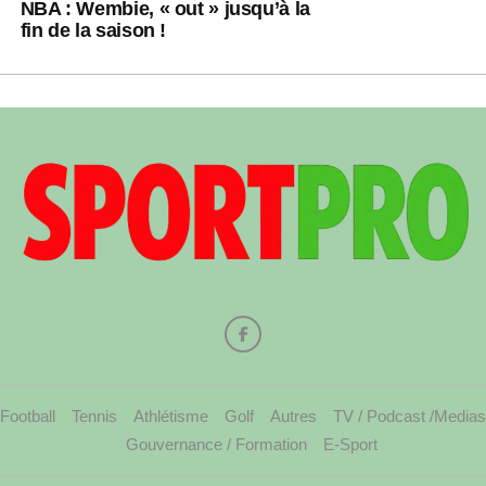
NBA : Wembie, « out » jusqu’à la
fin de la saison !
Football
Tennis
Athlétisme
Golf
Autres
TV / Podcast /Medias
Gouvernance / Formation
E-Sport