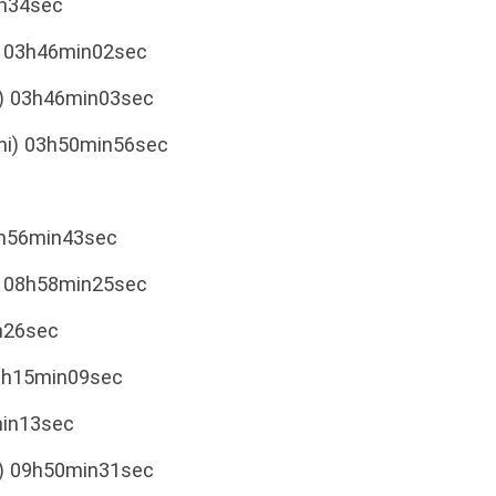
in34sec
c) 03h46min02sec
c) 03h46min03sec
ni) 03h50min56sec
8h56min43sec
) 08h58min25sec
n26sec
09h15min09sec
min13sec
c) 09h50min31sec