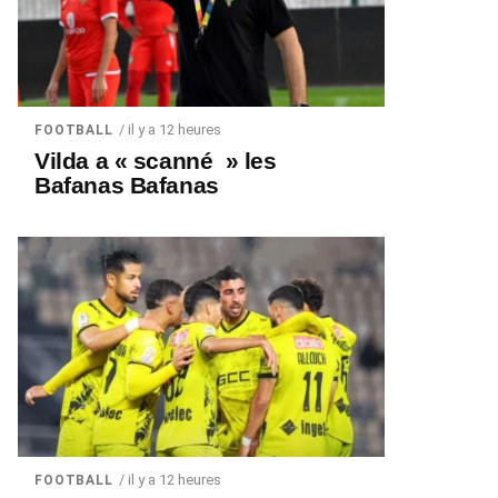
/ il y a 12 heures
FOOTBALL
Vilda a « scanné » les
Bafanas Bafanas
/ il y a 12 heures
FOOTBALL