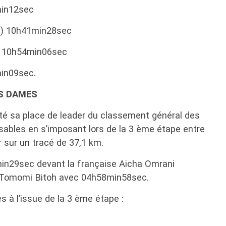
min12sec
i) 10h41min28sec
c) 10h54min06sec
min09sec.
ES DAMES
té sa place de leader du classement général des
bles en s’imposant lors de la 3 ème étape entre
r sur un tracé de 37,1 km.
min29sec devant la française Aicha Omrani
e Tomomi Bitoh avec 04h58min58sec.
 à l’issue de la 3 ème étape :