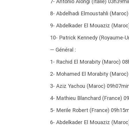
7- Antonio Alongi (Italie) 03h39m
8- Abdelhadi Elmoustahli (Maro
9- Abdelkader El Mouaziz (Maro
10- Patrick Kennedy (Royaume-U
— Général :
1- Rachid El Morabity (Maroc) 0
2- Mohamed El Morabity (Maroc
3- Aziz Yachou (Maroc) 09h07mi
4- Mathieu Blanchard (France) 
5- Merile Robert (France) 09h15
6- Abdelkader El Mouaziz (Maro