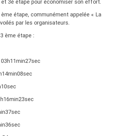
è et 3è étape pour économiser son effort.
a 4 ème étape, communément appelée « La
voilés par les organisateurs.
 3 ème étape :
) 03h11min27sec
3h14min08sec
n10sec
03h16min23sec
min37sec
min36sec