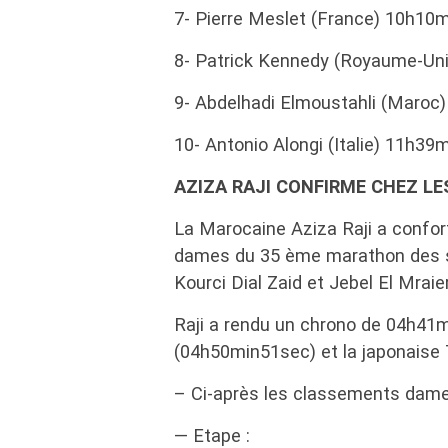
7- Pierre Meslet (France) 10h10
8- Patrick Kennedy (Royaume-Un
9- Abdelhadi Elmoustahli (Maro
10- Antonio Alongi (Italie) 11h39
AZIZA RAJI CONFIRME CHEZ L
La Marocaine Aziza Raji a confor
dames du 35 ème marathon des sa
Kourci Dial Zaid et Jebel El Mraie
Raji a rendu un chrono de 04h41
(04h50min51sec) et la japonais
– Ci-après les classements dames
— Etape :