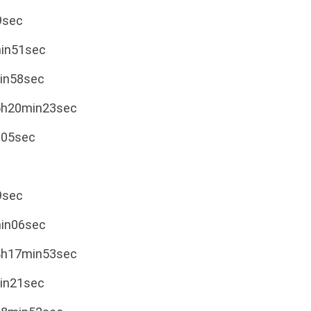
9sec
min51sec
min58sec
5h20min23sec
in05sec
9sec
min06sec
4h17min53sec
min21sec