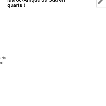
quarts !
e de
mi-