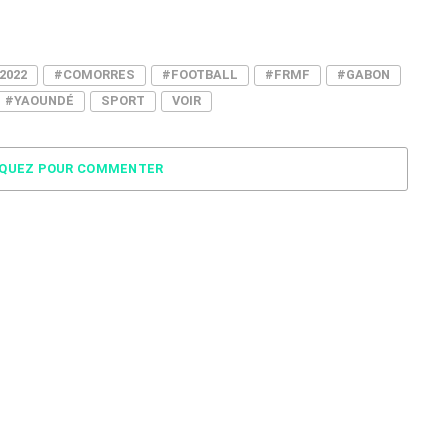
2022
#COMORRES
#FOOTBALL
#FRMF
#GABON
#YAOUNDÉ
SPORT
VOIR
IQUEZ POUR COMMENTER