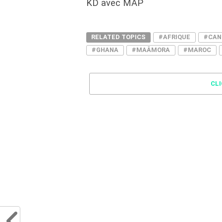
KD avec MAP
RELATED TOPICS
#AFRIQUE
#CAN
#GHANA
#MAÂMORA
#MAROC
CL