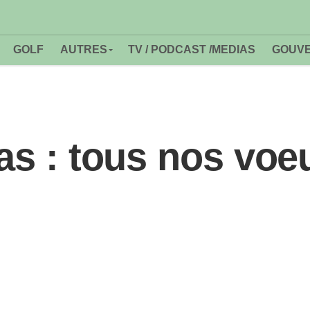
GOLF
AUTRES
TV / PODCAST /MEDIAS
GOUVE
las : tous nos voe