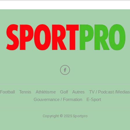
Football
Tennis
Athlétisme
Golf
Autres
TV / Podcast /Medias
Gouvernance / Formation
E-Sport
Copyright © 2025 Sportpro