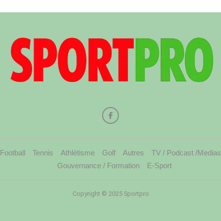
Football
Tennis
Athlétisme
Golf
Autres
TV / Podcast /Medias
Gouvernance / Formation
E-Sport
Copyright © 2025 Sportpro