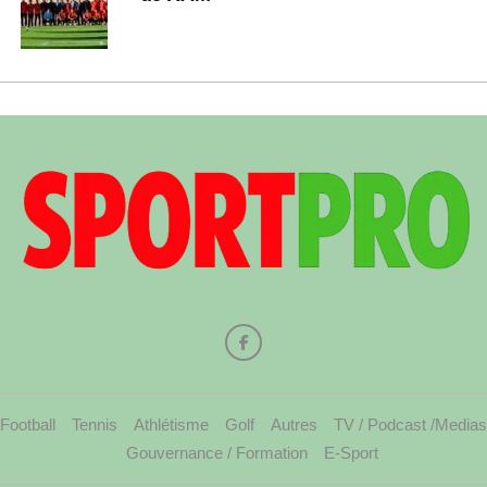
Football
Tennis
Athlétisme
Golf
Autres
TV / Podcast /Medias
Gouvernance / Formation
E-Sport