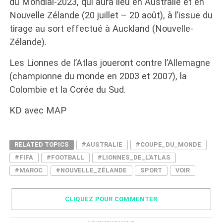
du Mondial-2023, qui aura lieu en Australie et en
Nouvelle Zélande (20 juillet – 20 août), à l’issue du
tirage au sort effectué à Auckland (Nouvelle-
Zélande).
Les Lionnes de l’Atlas joueront contre l’Allemagne
(championne du monde en 2003 et 2007), la
Colombie et la Corée du Sud.
KD avec MAP
RELATED TOPICS
#AUSTRALIE
#COUPE_DU_MONDE
#FIFA
#FOOTBALL
#LIONNES_DE_L'ATLAS
#MAROC
#NOUVELLE_ZÉLANDE
SPORT
VOIR
CLIQUEZ POUR COMMENTER