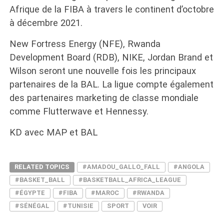
Afrique de la FIBA à travers le continent d’octobre
à décembre 2021.
New Fortress Energy (NFE), Rwanda
Development Board (RDB), NIKE, Jordan Brand et
Wilson seront une nouvelle fois les principaux
partenaires de la BAL. La ligue compte également
des partenaires marketing de classe mondiale
comme Flutterwave et Hennessy.
KD avec MAP et BAL
RELATED TOPICS
#AMADOU_GALLO_FALL
#ANGOLA
#BASKET_BALL
#BASKETBALL_AFRICA_LEAGUE
#ÉGYPTE
#FIBA
#MAROC
#RWANDA
#SÉNÉGAL
#TUNISIE
SPORT
VOIR