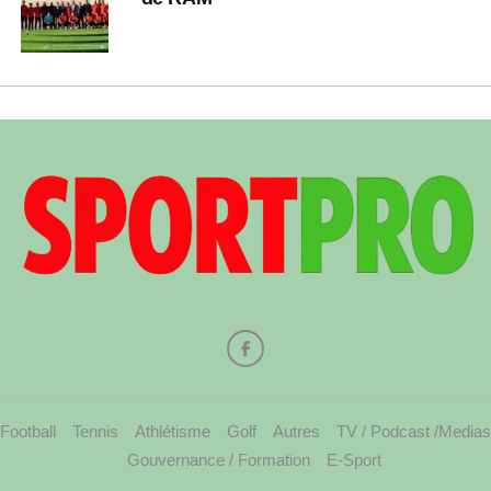
Football
Tennis
Athlétisme
Golf
Autres
TV / Podcast /Medias
Gouvernance / Formation
E-Sport