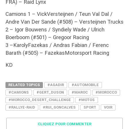
FRA) – Raid Lynx
Camions 1 – VickVersteijnen / Teun Val Dal /
Andre Van Der Sande (#508) – Versteijnen Trucks
2 – Igor Bouwens / Syndiely Wade / Ulrich
Boerboom (#501) – Gregoor Racing
3 –KarolyFazekas / Andras Fabian / Ferenc
Barath (#505) – FazekasMotorsport Racing
KD
RELATED TOPICS
#AGADIR
#AUTOMOBILE
#CAMIONS
#GERT_DUSON
#MAROC
#MOROCCO
#MOROCCO_DESERT_CHALLENGE
#MOTOS
#RALLYE-RAID
#RUI_GONCALVES
SPORT
VOIR
CLIQUEZ POUR COMMENTER