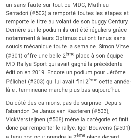
un sans faute sur tout ce MDC, Mathieu
Serradori (#502) a remporté toutes les étapes et
remporte le titre au volant de son buggy Century.
Derrière sur le podium ils ont été réguliers grâce
notamment à leurs Optimus qui ont tenus sans
soucis mécanique toute la semaine. Simon Vitse
ème
(#301) offre une belle 2
place à son équipe
MD Rallye Sport qui avait gagné la précédente
édition en 2019. Encore un podium pour Jérôme
ème
Pélichet (#303) qui lui avait fini 2
cette année-
là et termineune marche plus bas aujourd’hui.
Du côté des camions, pas de surprise. Depuis
l’abandon De Janus van Kasteren (#503),
VickVersteijnen (#508) mène la catégorie et finit
donc par remporter le rallye. Igor Bouwens (#501)
ème
a tenu bon pour prendre la 2
place devant