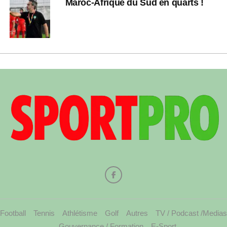
Maroc-Afrique du Sud en quarts !
Football
Tennis
Athlétisme
Golf
Autres
TV / Podcast /Medias
Gouvernance / Formation
E-Sport