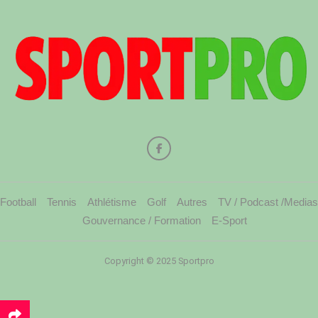
Football
Tennis
Athlétisme
Golf
Autres
TV / Podcast /Medias
Gouvernance / Formation
E-Sport
Copyright © 2025 Sportpro