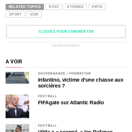
RELATED TOPICS
#CVC
#TENNIS
#WTA
SPORT
VOIR
CLIQUEZ POUR COMMENTER
ADVERTISEMENT
A VOIR
GOUVERNANCE / FORMATION
Infantino, victime d’une chasse aux
sorcières ?
FOOTBALL
FIFAgate sur Atlantic Radio
FOOTBALL
Vilda a « scanné » les Bafanas