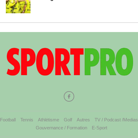
Football
Tennis
Athlétisme
Golf
Autres
TV / Podcast /Medias
Gouvernance / Formation
E-Sport