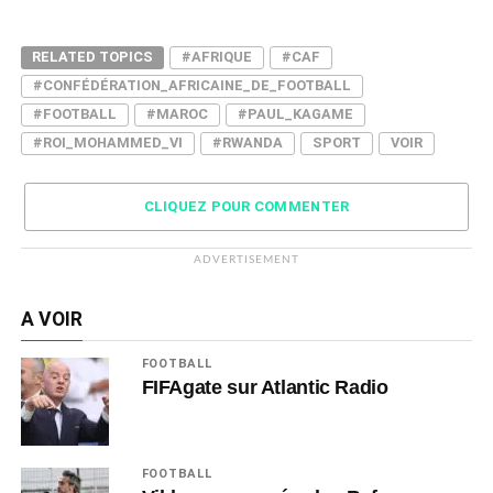
RELATED TOPICS
#AFRIQUE
#CAF
#CONFÉDÉRATION_AFRICAINE_DE_FOOTBALL
#FOOTBALL
#MAROC
#PAUL_KAGAME
#ROI_MOHAMMED_VI
#RWANDA
SPORT
VOIR
CLIQUEZ POUR COMMENTER
ADVERTISEMENT
A VOIR
FOOTBALL
FIFAgate sur Atlantic Radio
FOOTBALL