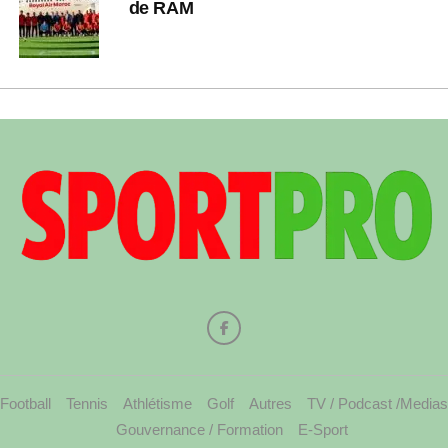
de RAM
Football
Tennis
Athlétisme
Golf
Autres
TV / Podcast /Medias
Gouvernance / Formation
E-Sport