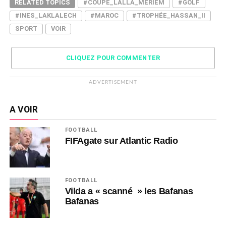
RELATED TOPICS
#COUPE_LALLA_MERIEM
#GOLF
#INES_LAKLALECH
#MAROC
#TROPHÉE_HASSAN_II
SPORT
VOIR
CLIQUEZ POUR COMMENTER
ADVERTISEMENT
A VOIR
FOOTBALL
FIFAgate sur Atlantic Radio
FOOTBALL
Vilda a « scanné » les Bafanas
Bafanas