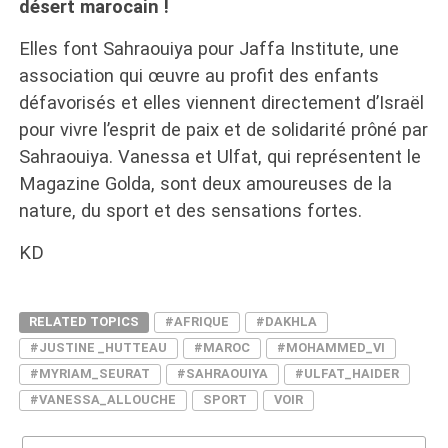
désert marocain !
Elles font Sahraouiya pour Jaffa Institute, une
association qui œuvre au profit des enfants
défavorisés et elles viennent directement d’Israël
pour vivre l’esprit de paix et de solidarité prôné par
Sahraouiya. Vanessa et Ulfat, qui représentent le
Magazine Golda, sont deux amoureuses de la
nature, du sport et des sensations fortes.
KD
RELATED TOPICS
#AFRIQUE
#DAKHLA
#JUSTINE _HUTTEAU
#MAROC
#MOHAMMED_VI
#MYRIAM_SEURAT
#SAHRAOUIYA
#ULFAT_HAIDER
#VANESSA_ALLOUCHE
SPORT
VOIR