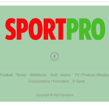
Football
Tennis
Athlétisme
Golf
Autres
TV / Podcast /Medias
Gouvernance / Formation
E-Sport
Copyright © 2025 Sportpro