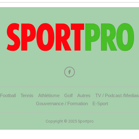
Football
Tennis
Athlétisme
Golf
Autres
TV / Podcast /Medias
Gouvernance / Formation
E-Sport
Copyright © 2025 Sportpro