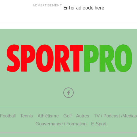
ADVERTISEMENT
Enter ad code here
Football
Tennis
Athlétisme
Golf
Autres
TV / Podcast /Medias
Gouvernance / Formation
E-Sport